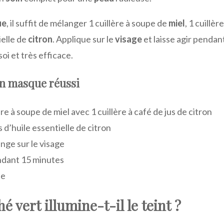
ue
, il suffit de mélanger 1 cuillère à soupe de
miel
, 1 cuillèr
ielle de
citron
. Applique sur le
visage
et laisse agir pendan
soi et très efficace.
un masque réussi
ère à soupe de miel avec 1 cuillère à café de jus de citron
 d’huile essentielle de citron
nge sur le visage
dant 15 minutes
de
 vert illumine-t-il le teint ?