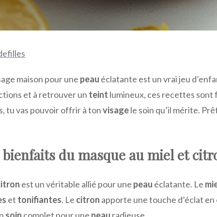
defilles
sage maison pour une
peau
éclatante est un vrai jeu d’enfa
ctions et à retrouver un
teint
lumineux, ces recettes sont f
, tu vas pouvoir offrir à ton
visage
le soin qu’il mérite. Pr
 bienfaits du masque au miel et citr
citron
est un véritable allié pour une
peau
éclatante. Le
mie
es
et
tonifiantes
. Le
citron
apporte une touche d’éclat en é
un
soin
complet pour une
peau
radieuse.