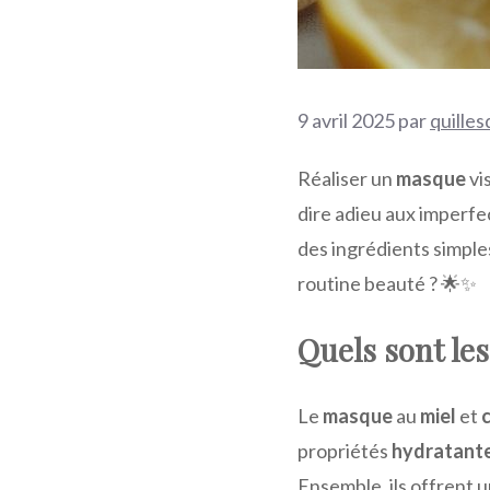
9 avril 2025
par
quilles
Réaliser un
masque
vi
dire adieu aux imperfe
des ingrédients simples
routine beauté ? 🌟✨
Quels sont les
Le
masque
au
miel
et
propriétés
hydratant
Ensemble, ils offrent 