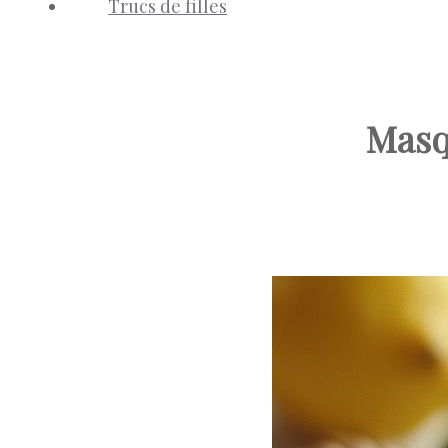
Trucs de filles
Masq