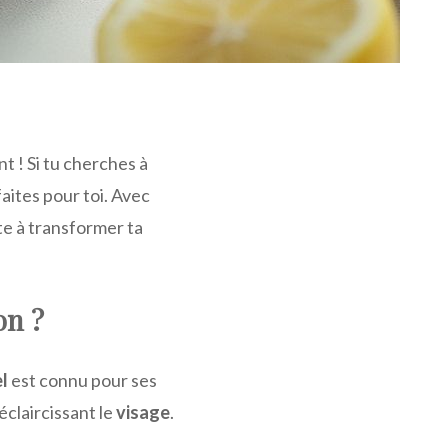
nt ! Si tu cherches à
aites pour toi. Avec
ête à transformer ta
on ?
l
est connu pour ses
claircissant le
visage
.